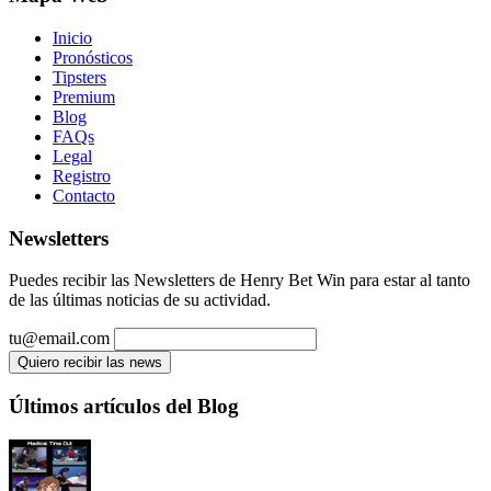
Inicio
Pronósticos
Tipsters
Premium
Blog
FAQs
Legal
Registro
Contacto
Newsletters
Puedes recibir las Newsletters de Henry Bet Win para estar al tanto
de las últimas noticias de su actividad.
tu@email.com
Quiero recibir las news
Últimos artículos del Blog